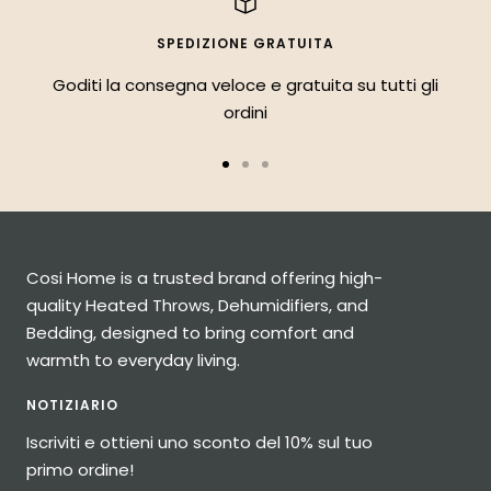
SPEDIZIONE GRATUITA
Goditi la consegna veloce e gratuita su tutti gli
ordini
Vai
Vai
Vai
alla
alla
alla
diapositiva
diapositiva
diapositiva
1
2
3
Cosi Home is a trusted brand offering high-
quality Heated Throws, Dehumidifiers, and
Bedding, designed to bring comfort and
warmth to everyday living.
NOTIZIARIO
Iscriviti e ottieni uno sconto del 10% sul tuo
primo ordine!