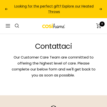
Salta
Looking for the perfect gift? Explore our Heated
al
Precedente
Pro
Throws
contenuto
0
Cosi
Navigazione
Home
Contattaci
Our Customer Care Team are committed to
offering the highest level of care. Please
complete our below form and we'll get back to
you as soon as possible.